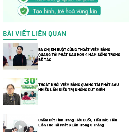
BÀI VIẾT LIÊN QUAN
BA CHỊ EM RUỘT CÙNG THOÁT VIÊM BÀNG
QUANG TÁI PHÁT SAU HƠN 4 NĂM SỐNG TRONG
BẾ TẮC
THOÁT KHỎI VIÊM BÀNG QUANG TÁI PHÁT SAU
NHIỀU LẦN ĐIỀU TRỊ KHÔNG DỨT ĐIỂM
Chấm Dứt Tình Trạng Tiểu Buốt, Tiểu Rát, Tiểu
Liên Tục Tái Phát 6 Lần Trong 6 Tháng