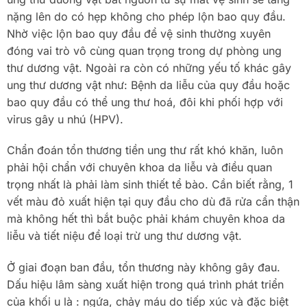
nặng lên do có hẹp không cho phép lộn bao quy đầu.
Nhờ việc lộn bao quy đầu để vệ sinh thường xuyên
đóng vai trò vô cùng quan trọng trong dự phòng ung
thư dương vật. Ngoài ra còn có những yếu tố khác gây
ung thư dương vật như: Bệnh da liễu của quy đầu hoặc
bao quy đầu có thể ung thư hoá, đôi khi phối hợp với
vỉrus gây u nhú (HPV).
Chẩn đoán tổn thương tiền ung thư rất khó khăn, luôn
phải hội chẩn với chuyên khoa da liễu và điều quan
trọng nhất là phải làm sinh thiết tể bào. Cần biết rằng, 1
vết màu đỏ xuất hiện tại quy đầu cho dù đã rửa cẩn thận
mà không hết thì bắt buộc phải khám chuyên khoa da
liễu và tiết niệu để loại trừ ung thư dương vật.
Ở giai đoạn ban đầu, tổn thương này không gây đau.
Dấu hiệu lâm sàng xuất hiện trong quá trình phát triển
của khối u là : ngứa, chảy máu do tiếp xúc và đặc biệt