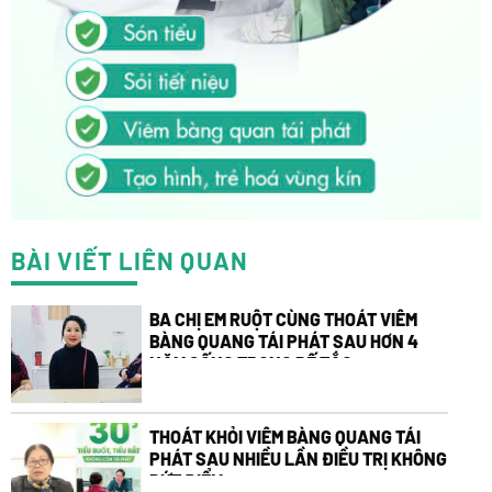
BÀI VIẾT LIÊN QUAN
BA CHỊ EM RUỘT CÙNG THOÁT VIÊM
BÀNG QUANG TÁI PHÁT SAU HƠN 4
NĂM SỐNG TRONG BẾ TẮC
THOÁT KHỎI VIÊM BÀNG QUANG TÁI
PHÁT SAU NHIỀU LẦN ĐIỀU TRỊ KHÔNG
DỨT ĐIỂM