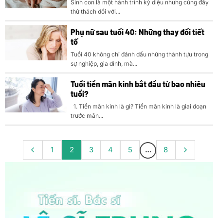
Sinh con là một hành trình kỳ diệu nhưng cũng đầy
thử thách đối với...
Phụ nữ sau tuổi 40: Những thay đổi tiết
tố
Tuổi 40 không chỉ đánh dấu những thành tựu trong
sự nghiệp, gia đình, mà...
Tuổi tiền mãn kinh bắt đầu từ bao nhiêu
tuổi?
1. Tiền mãn kinh là gì? Tiền mãn kinh là giai đoạn
trước mãn...
1
2
3
4
5
…
8