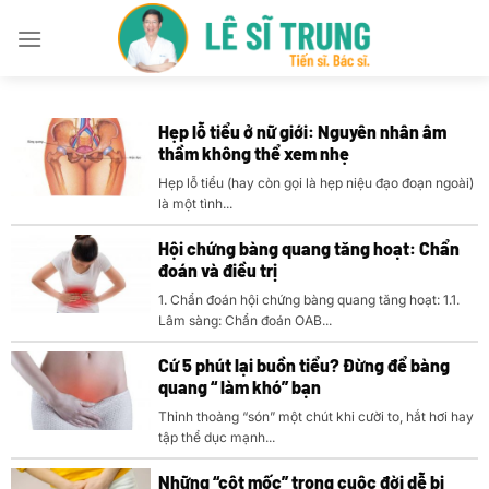
Bỏ
qua
nội
dung
Hẹp lỗ tiểu ở nữ giới: Nguyên nhân âm
thầm không thể xem nhẹ
Hẹp lỗ tiểu (hay còn gọi là hẹp niệu đạo đoạn ngoài)
là một tình...
Hội chứng bàng quang tăng hoạt: Chẩn
đoán và điều trị
1. Chẩn đoán hội chứng bàng quang tăng hoạt: 1.1.
Lâm sàng: Chẩn đoán OAB...
Cứ 5 phút lại buồn tiểu? Đừng để bàng
quang “ làm khó” bạn
Thỉnh thoảng “són” một chút khi cười to, hắt hơi hay
tập thể dục mạnh...
Những “cột mốc” trong cuộc đời dễ bị